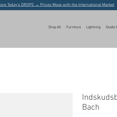
lore Today's DROPS → Prices Move with the International Market
Shop All
Furniture
Lightning
Studio 
Indskudsb
Bach