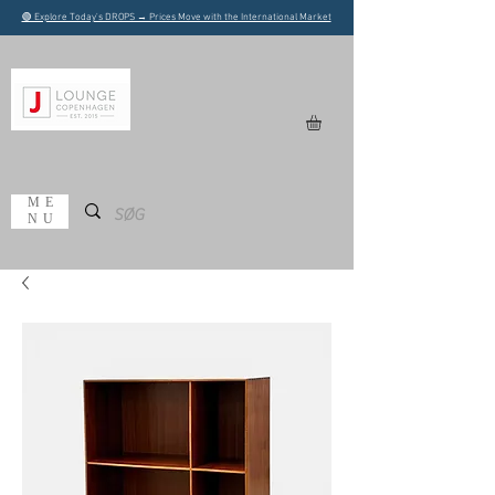
🟢 Explore Today's DROPS → Prices Move with the International Market
ME
NU