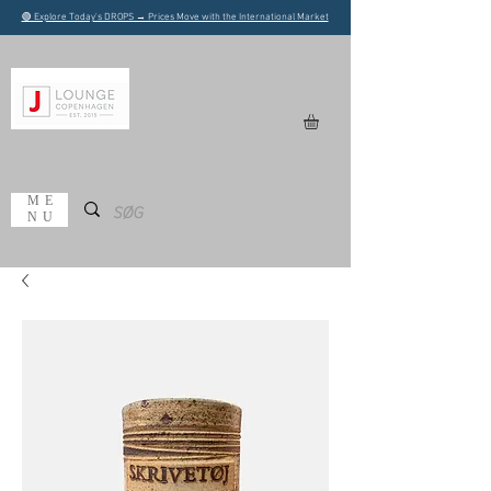
🟢 Explore Today's DROPS → Prices Move with the International Market
ME
NU