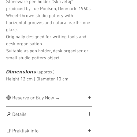
Stoneware pen holder “Skrivetøj”
produced by Tue Poulsen, Denmark, 1960s.
Wheel-thrown studio pottery with
horizontal grooves and natural earth-tone
glaze.
Originally designed for writing tools and
desk organisation.
Suitable as pen holder, desk organiser or
small studio pottery object.
𝘿𝙞𝙢𝙚𝙣𝙨𝙞𝙤𝙣𝙨 (approx.)
Height 12 cm | Diameter 10 cm
🟢 Reserve or Buy Now →
🌎 BUY NOW — worldwide shipping
🔎 Details
included
Purchase the item directly with full
Artist: Tue Poulsen
📑 Praktisk info
payment.
Origin: Denmark