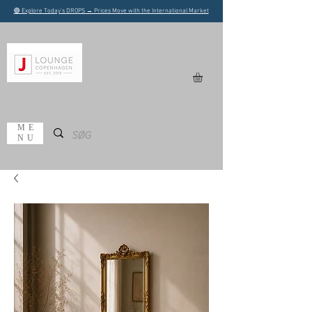
🟢 Explore Today's DROPS → Prices Move with the International Market
ME
NU