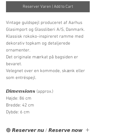
Reserver Varen | Add to Cart
Vintage guldspejl produceret af Aarhus
Glasimport og Glassliberi A/S, Danmark.
Klassisk rokoko-inspireret ramme med
dekorativ topkam og detaljerede
ornamenter.
Det originale mærkat på bagsiden er
bevaret.
Velegnet over en kommode, skænk eller
som entréspejl.
𝘿𝙞𝙢𝙚𝙣𝙨𝙞𝙤𝙣𝙨 (approx.)
Højde: 86 cm
Bredde: 42 cm
Dybde: 6 cm
🟢 𝙍𝙚𝙨𝙚𝙧𝙫𝙚𝙧 𝙣𝙪 / 𝙍𝙚𝙨𝙚𝙧𝙫𝙚 𝙣𝙤𝙬