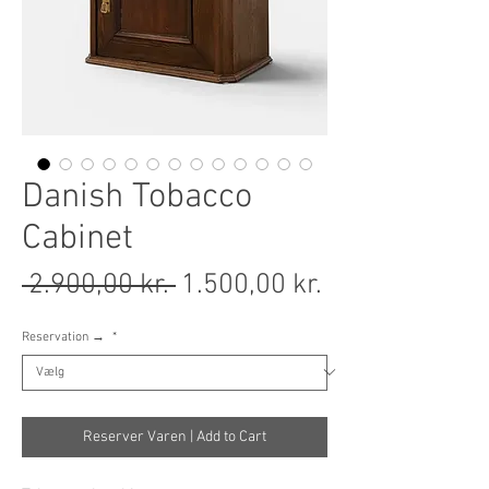
Danish Tobacco
Cabinet
Regulær pris
Salgspris
 2.900,00 kr. 
1.500,00 kr.
Reservation →
*
Reserver Varen | Add to Cart