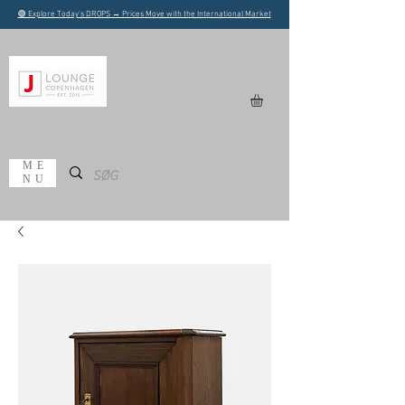
🟢 Explore Today's DROPS → Prices Move with the International Market
ME
NU