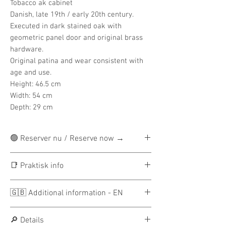
Tobacco ak cabinet
Danish, late 19th / early 20th century.
Executed in dark stained oak with
geometric panel door and original brass
hardware.
Original patina and wear consistent with
age and use.
Height: 46.5 cm
Width: 54 cm
Depth: 29 cm
🟢 Reserver nu / Reserve now →
Reservation:
300 DKK
📑 Praktisk info
（højere på enkelte møbler）
Beløbet fratrækkes den samlede pris.
🚛 Leveringsinfo
🇬🇧 Additional information - EN
Restbeløbet betales ved afhentning eller
JLounge leverer til hele brofaste
levering.
Danmark.
📑 Reservation & payment
┄ ┄ ┄
🔎 Details
DEN ØNSKEDE LEVERINGSMULIGHED
JLounge operates with a reservation