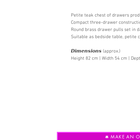
Petite teak chest of drawers pro
Compact three-drawer constructio
Round brass drawer pulls set in d
Suitable as bedside table, petite 
𝘿𝙞𝙢𝙚𝙣𝙨𝙞𝙤𝙣𝙨 (approx.)
Height 82 cm | Width 54 cm | Dep
🛎️ MAKE AN OF