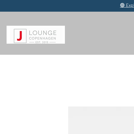
🟢 Exp