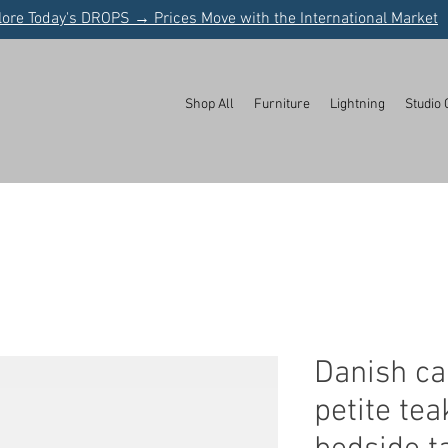
lore Today's DROPS → Prices Move with the International Market
Shop All
Furniture
Lightning
Studio 
Danish c
petite tea