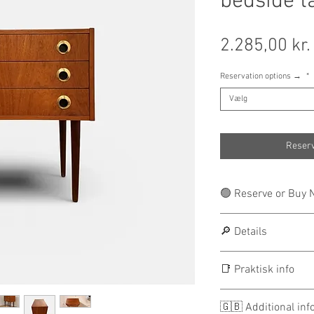
bedside t
2.285,00 kr.
Reservation options →
*
Vælg
Reserv
🟢 Reserve or Buy
🌎 BUY NOW — worl
🔎 Details
Purchase the item d
or
📑 Praktisk info
🇩🇰 RESERVE
Reservation: 300 DK
🚛 Leveringsinfo
The reservation amo
🇬🇧 Additional inf