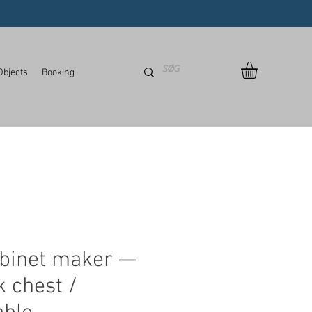
Objects
Booking
abinet maker —
k chest /