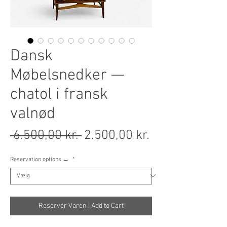
Dansk
Møbelsnedker —
chatol i fransk
valnød
Regulær pris
Salgspris
 6.500,00 kr. 
2.500,00 kr.
Reservation options →
*
Reserver Varen | Add to Cart