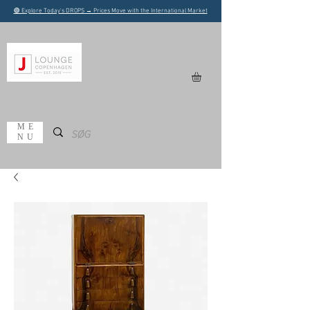
🟢 Explore Today's DROPS → Prices Move with the International Market
ME
NU