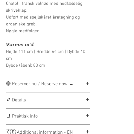
Chatol i fransk valnød med nedfældelig
skriveklap.
Udført med spejlskåret åretegning og
organiske greb.
Nøgle medfølger.
𝙑𝙖𝙧𝙚𝙣𝙨 𝙢å𝙡
Højde 111 cm | Bredde 64 cm | Dybde 40
cm
Dybde (åben): 83 cm
🟢 Reserver nu / Reserve now →
Reservation: 300 DKK
🔎 Details
（højere på enkelte møbler）
Beløbet fratrækkes den samlede pris.
Maker: Danish cabinetmaker
📑 Praktisk info
Restbeløbet betales ved afhentning eller
Origin: Denmark
levering.
Material: French walnut
🚛 Leveringsinfo
┄ ┄ ┄
🇬🇧 Additional information - EN
Function: Secretary desk / chest /