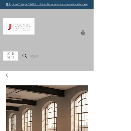
🟢 Explore Today's DROPS → Prices Move with the International Market
ME
NU