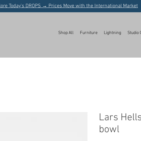
lore Today's DROPS → Prices Move with the International Market
Shop All
Furniture
Lightning
Studio 
Lars Hell
bowl