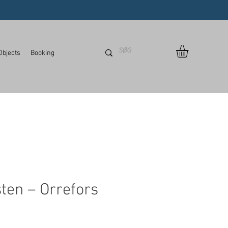
Objects
Booking
sten – Orrefors