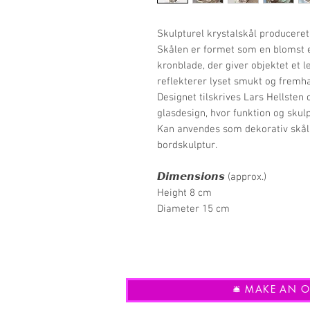
Skulpturel krystalskål produceret 
Skålen er formet som en blomst 
kronblade, der giver objektet et l
reflekterer lyset smukt og fremh
Designet tilskrives Lars Hellsten
glasdesign, hvor funktion og skul
Kan anvendes som dekorativ skål,
bordskulptur.
𝘿𝙞𝙢𝙚𝙣𝙨𝙞𝙤𝙣𝙨 (approx.)
Height 8 cm
Diameter 15 cm
🛎️ MAKE AN OF