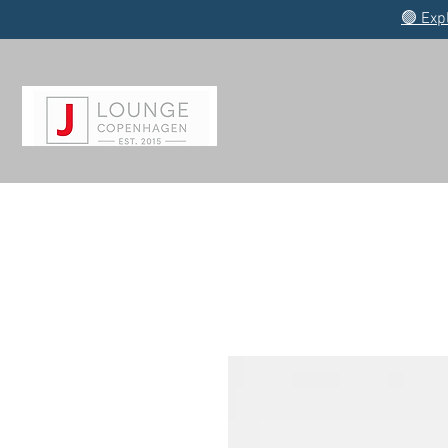
🟢 Exp