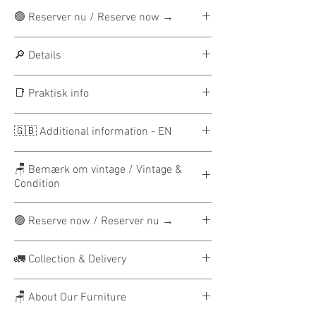
🟢 Reserver nu / Reserve now →
Reservation: 300 DKK
🔎 Details
（højere på enkelte møbler）
Beløbet fratrækkes den samlede pris.
Origin: Mostar, Herzegovina
📑 Praktisk info
Restbeløbet betales ved afhentning eller
Period: c. 1960s–1970s
levering.
Material: Wool
🚛 Leveringsinfo
┄ ┄ ┄
🇬🇧 Additional information - EN
Technique: Handwoven
JLounge leverer til hele brofaste
Reservation: 300 DKK
Type: Rug
Danmark.
📑 Reservation & payment
（higher on selected pieces）
Style: Balkan folk textile
🪑 Bemærk om vintage / Vintage &
DEN ØNSKEDE LEVERINGSMULIGHED
JLounge operates with a reservation
The reservation is deducted from the
Condition
Use: Floor rug / wall hanging /
VÆLGES DIREKTE I CHECKOUT.
model.
final price.
decorative textile
A binding reservation amount secures
Alle vores møbler er originale
The remaining balance is paid upon
Condition: Patina consistent with age
🟢 Reserve now / Reserver nu →
the piece exclusively for up to 7 days.
vintagegenstande og sælges med den
collection or delivery.
and use.
┄ ┄ ┄
Once reserved, the item is marked
patina, de brugsspor og de naturlige
Reserver møblet i op til 7 dage.
🚛 Collection & Delivery
RESERVED across all our platforms
variationer, som følger med alder og
worldwide.
tidligere ejerskab.
Reservationsbeløb fra 300 DKK.
JLounge Copenhagen Warehouse Unit
Levering sker altid til nærmeste
Reservation: 300 DKK (may be higher for
🪑 About Our Furniture
Fratrækkes ved endelig betaling.
tilgængelige kantsten.
selected items).
Produktbillederne og